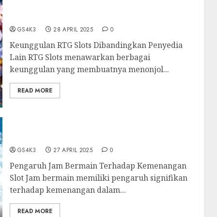
RTG Slots: Pilihan Tepat untuk Pecinta Slot
Progresif
GS4K3
28 APRIL 2025
0
Keunggulan RTG Slots Dibandingkan Penyedia
Lain RTG Slots menawarkan berbagai
keunggulan yang membuatnya menonjol...
READ MORE
Pola Statistik Slot Berdasarkan Jam Bermain
GS4K3
27 APRIL 2025
0
Pengaruh Jam Bermain Terhadap Kemenangan
Slot Jam bermain memiliki pengaruh signifikan
terhadap kemenangan dalam...
READ MORE