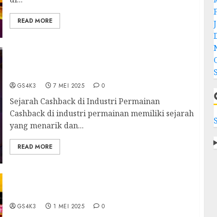
READ MORE
Apa Itu Cashback di Slot Online dan
Bagaimana Cara Mendapatkannya?
GS4K3
7 MEI 2025
0
Sejarah Cashback di Industri Permainan
Cashback di industri permainan memiliki sejarah
yang menarik dan...
READ MORE
Promo Slot Online Terbaik Bulan Ini
GS4K3
1 MEI 2025
0