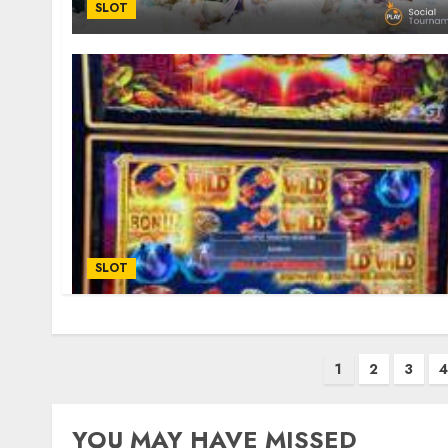
SLOT
SLOT
Paginasi
1
2
3
pos
YOU MAY HAVE MISSED