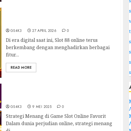
s
Slot 88 Online dengan Beragam Fitur
Unggulan Terbaru
GS4K3
27 APRIL 2026
0
Di era digital saat ini, Slot 88 online terus
berkembang dengan menghadirkan berbagai
fitur...
READ MORE
Game Slot Online Paling Populer di Tahun
Ini
GS4K3
9 MEI 2025
0
Strategi Menang di Game Slot Online Favorit
Dalam dunia perjudian online, strategi menang
di...