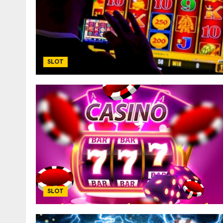
SLOT
SLOT