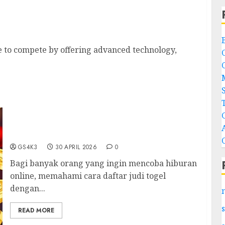
and Complete Services
e to compete by offering advanced technology,
Cara Daftar Judi Togel dengan Proses Cepat
dan Mudah
GS4K3
30 APRIL 2026
0
Bagi banyak orang yang ingin mencoba hiburan
online, memahami cara daftar judi togel
dengan...
READ MORE