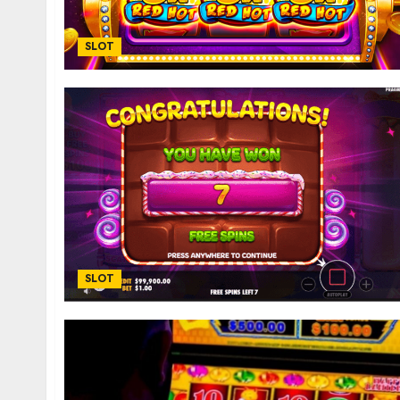
SLOT
SLOT