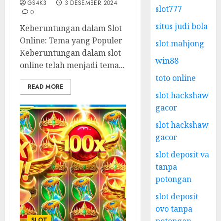
GS4K3
3 DESEMBER 2024
slot777
0
situs judi bola
Keberuntungan dalam Slot
Online: Tema yang Populer
slot mahjong
Keberuntungan dalam slot
win88
online telah menjadi tema...
toto online
READ MORE
slot hackshaw
gacor
slot hackshaw
gacor
slot deposit va
tanpa
potongan
slot deposit
ovo tanpa
SLOT