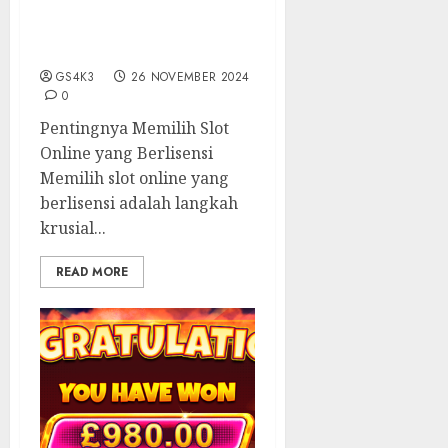
Slot Online Berlisensi:
Kenapa Penting Memilih
yang Legal?
GS4K3
26 NOVEMBER 2024
0
Pentingnya Memilih Slot
Online yang Berlisensi
Memilih slot online yang
berlisensi adalah langkah
krusial...
READ MORE