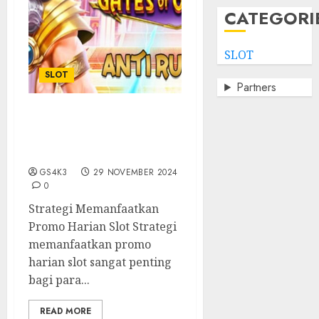
CATEGORI
SLOT
SLOT
Partners
Promo Harian di Slot
Online: Cara Tidak
Kehilangan Peluang
GS4K3
29 NOVEMBER 2024
0
Strategi Memanfaatkan
Promo Harian Slot Strategi
memanfaatkan promo
harian slot sangat penting
bagi para...
READ MORE