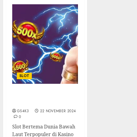
SLOT
Slot Bertema Dunia
Bawah Laut
GS4K3
22 NOVEMBER 2024
0
Slot Bertema Dunia Bawah
Laut Terpopuler di Kasino