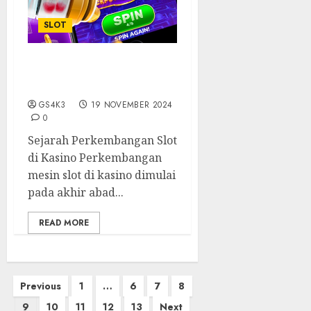
SLOT
Perbedaan Slot Online
dan Slot Fisik di Kasino
GS4K3
19 NOVEMBER 2024
0
Sejarah Perkembangan Slot
di Kasino Perkembangan
mesin slot di kasino dimulai
pada akhir abad...
READ MORE
Paginasi
Previous
1
…
6
7
8
pos
9
10
11
12
13
Next