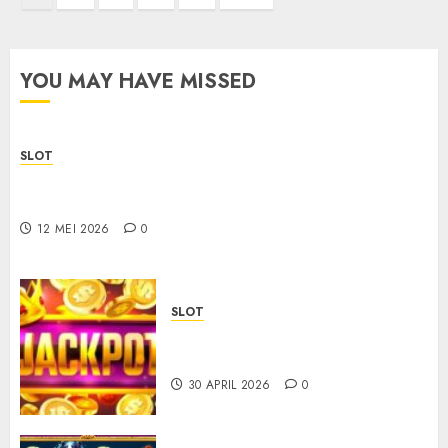
YOU MAY HAVE MISSED
SLOT
Best Sbobet88 2026 with Trusted Reputation and
Complete Services
12 MEI 2026
0
SLOT
Cara Daftar Judi Togel dengan
Proses Cepat dan Mudah
30 APRIL 2026
0