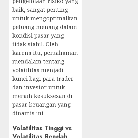
pengelolaan risiko yang
baik, sangat penting
untuk mengoptimalkan
peluang menang dalam
kondisi pasar yang
tidak stabil. Oleh
karena itu, pemahaman
mendalam tentang
volatilitas menjadi
kunci bagi para trader
dan investor untuk
meraih kesuksesan di
pasar keuangan yang
dinamis ini.
Volatilitas Tinggi vs
Volatilitas Rendah