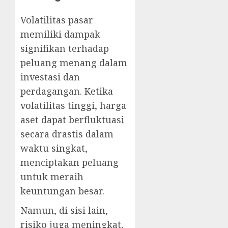
Volatilitas pasar
memiliki dampak
signifikan terhadap
peluang menang dalam
investasi dan
perdagangan. Ketika
volatilitas tinggi, harga
aset dapat berfluktuasi
secara drastis dalam
waktu singkat,
menciptakan peluang
untuk meraih
keuntungan besar.
Namun, di sisi lain,
risiko juga meningkat,