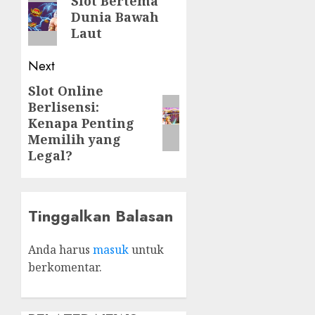
Slot Bertema
Dunia Bawah
post:
Laut
Next
Slot Online
Next
Berlisensi:
post:
Kenapa Penting
Memilih yang
Legal?
Tinggalkan Balasan
Anda harus
masuk
untuk
berkomentar.