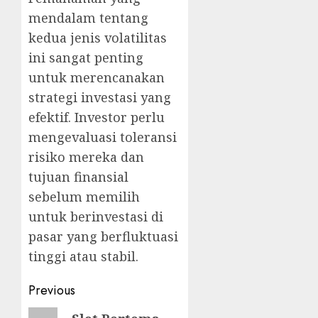
mendalam tentang
kedua jenis volatilitas
ini sangat penting
untuk merencanakan
strategi investasi yang
efektif. Investor perlu
mengevaluasi toleransi
risiko mereka dan
tujuan finansial
sebelum memilih
untuk berinvestasi di
pasar yang berfluktuasi
tinggi atau stabil.
Post
Previous
navigation
Previous