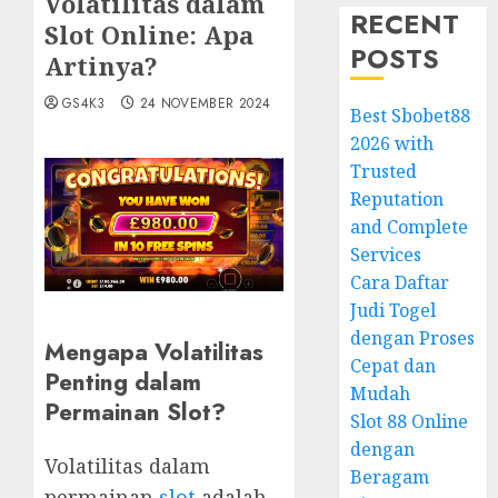
Volatilitas dalam
RECENT
Slot Online: Apa
POSTS
Artinya?
GS4K3
24 NOVEMBER 2024
Best Sbobet88
2026 with
Trusted
Reputation
and Complete
Services
Cara Daftar
Judi Togel
dengan Proses
Mengapa Volatilitas
Cepat dan
Penting dalam
Mudah
Permainan Slot?
Slot 88 Online
dengan
Volatilitas dalam
Beragam
permainan
slot
adalah