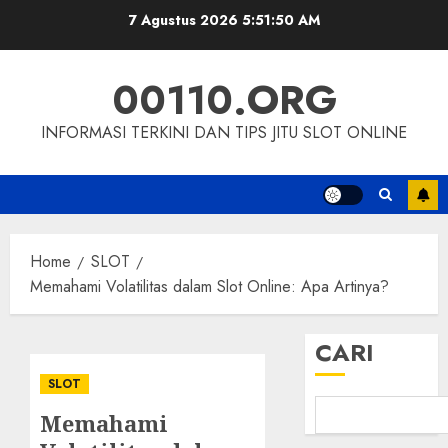
Skip
7 Agustus 2026
5:51:51 AM
to
content
00110.ORG
INFORMASI TERKINI DAN TIPS JITU SLOT ONLINE
Home
SLOT
Memahami Volatilitas dalam Slot Online: Apa Artinya?
CARI
SLOT
Memahami