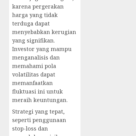
karena pergerakan
harga yang tidak
terduga dapat
menyebabkan kerugian
yang signifikan.
Investor yang mampu
menganalisis dan
memahami pola
volatilitas dapat
memanfaatkan
fluktuasi ini untuk
meraih keuntungan.
Strategi yang tepat,
seperti penggunaan
stop-loss dan