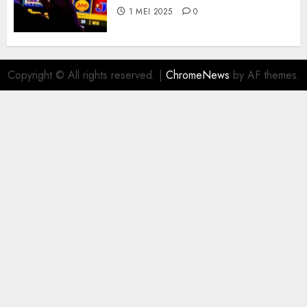
1 MEI 2025
0
Copyright © All rights reserved.
|
ChromeNews
by AF themes.