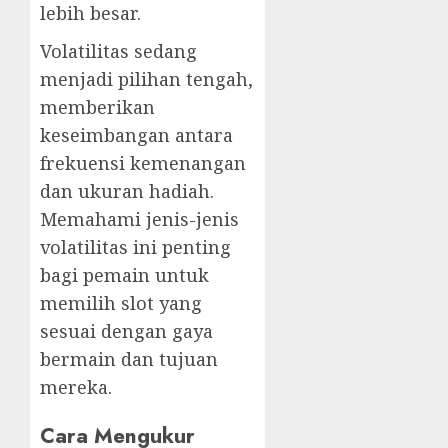
lebih besar.
Volatilitas sedang
menjadi pilihan tengah,
memberikan
keseimbangan antara
frekuensi kemenangan
dan ukuran hadiah.
Memahami jenis-jenis
volatilitas ini penting
bagi pemain untuk
memilih slot yang
sesuai dengan gaya
bermain dan tujuan
mereka.
Cara Mengukur