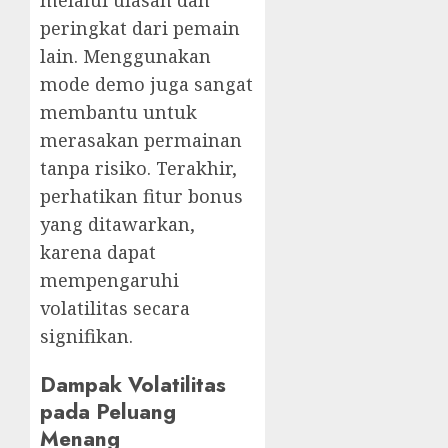
peringkat dari pemain
lain. Menggunakan
mode demo juga sangat
membantu untuk
merasakan permainan
tanpa risiko. Terakhir,
perhatikan fitur bonus
yang ditawarkan,
karena dapat
mempengaruhi
volatilitas secara
signifikan.
Dampak Volatilitas
pada Peluang
Menang