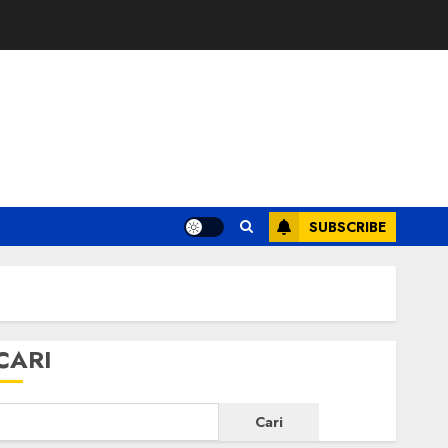
SUBSCRIBE
CARI
Cari