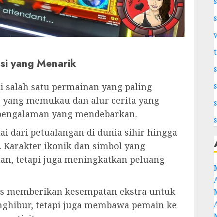
s
si yang Menarik
i salah satu permainan yang paling
is yang memukau dan alur cerita yang
 pengalaman yang mendebarkan.
i dari petualangan di dunia sihir hingga
. Karakter ikonik dan simbol yang
n, tetapi juga meningkatkan peluang
atis memberikan kesempatan ekstra untuk
enghibur, tetapi juga membawa pemain ke