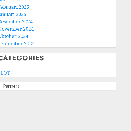
Februari 2025
Januari 2025
Desember 2024
November 2024
Oktober 2024
September 2024
CATEGORIES
SLOT
Partners