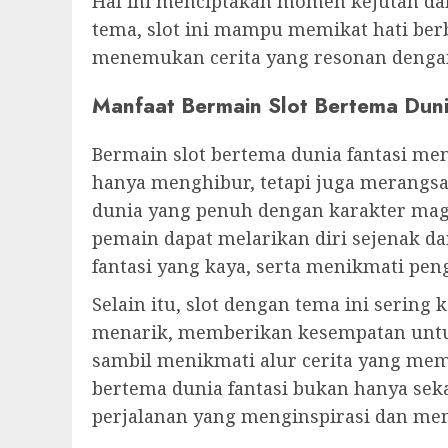
Hal ini menciptakan momen kejutan da
tema, slot ini mampu memikat hati ber
menemukan cerita yang resonan dengan
Manfaat Bermain Slot Bertema Duni
Bermain slot bertema dunia fantasi me
hanya menghibur, tetapi juga merangsan
dunia yang penuh dengan karakter magis
pemain dapat melarikan diri sejenak dar
fantasi yang kaya, serta menikmati pen
Selain itu, slot dengan tema ini sering 
menarik, memberikan kesempatan untu
sambil menikmati alur cerita yang mem
bertema dunia fantasi bukan hanya sek
perjalanan yang menginspirasi dan men