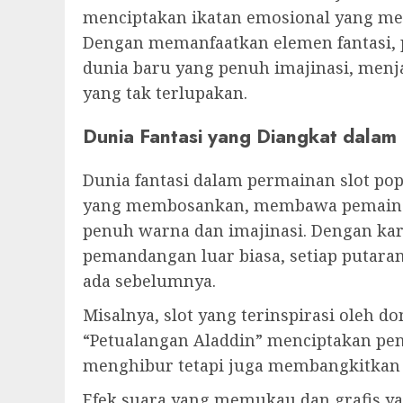
menciptakan ikatan emosional yang m
Dengan memanfaatkan elemen fantasi,
dunia baru yang penuh imajinasi, menja
yang tak terlupakan.
Dunia Fantasi yang Diangkat dalam 
Dunia fantasi dalam permainan slot po
yang membosankan, membawa pemain k
penuh warna dan imajinasi. Dengan kar
pemandangan luar biasa, setiap putar
ada sebelumnya.
Misalnya, slot yang terinspirasi oleh do
“Petualangan Aladdin” menciptakan pen
menghibur tetapi juga membangkitkan 
Efek suara yang memukau dan grafis 