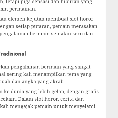
, tetapi juga sensasi dan hiburan yang
lam permainan.
dan elemen kejutan membuat slot horor
 Dengan setiap putaran, pemain merasakan
n pengalaman bermain semakin seru dan
radisional
arkan pengalaman bermain yang sangat
onal sering kali menampilkan tema yang
buah dan angka yang akrab.
 ke dunia yang lebih gelap, dengan grafis
ekam. Dalam slot horor, cerita dan
g kali mengajak pemain untuk menyelami