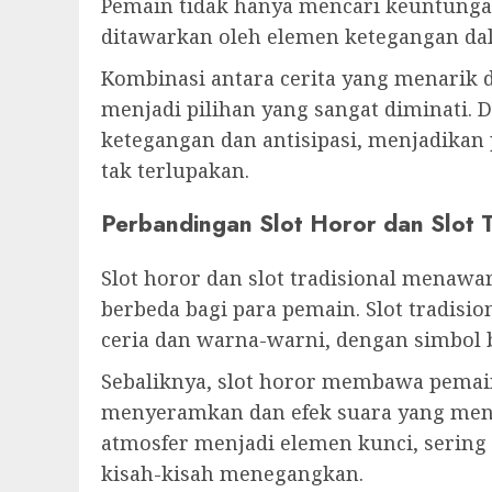
Pemain tidak hanya mencari keuntungan
ditawarkan oleh elemen ketegangan da
Kombinasi antara cerita yang menarik 
menjadi pilihan yang sangat diminati.
ketegangan dan antisipasi, menjadika
tak terlupakan.
Perbandingan Slot Horor dan Slot T
Slot horor dan slot tradisional menaw
berbeda bagi para pemain. Slot tradisi
ceria dan warna-warni, dengan simbol 
Sebaliknya, slot horor membawa pemain
menyeramkan dan efek suara yang menc
atmosfer menjadi elemen kunci, serin
kisah-kisah menegangkan.