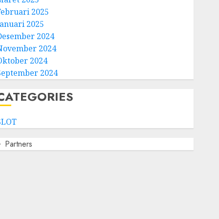
Februari 2025
Januari 2025
Desember 2024
November 2024
Oktober 2024
September 2024
CATEGORIES
SLOT
Partners