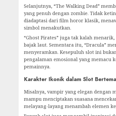
Selanjutnya, “The Walking Dead” memba
yang penuh dengan zombie. Tidak ketin
diadaptasi dari film horor klasik, me
simbol menakutkan.
“Ghost Pirates” juga tak kalah menarik
bajak laut. Sementara itu, “Dracula” m
menyeramkan. Kesepuluh slot ini bukan
pengalaman emosional yang memacu ket
pemainnya.
Karakter Ikonik dalam Slot Bertem
Misalnya, vampir yang elegan dengan
mampu menciptakan suasana mencekam di
melayang-layang menambah elemen ke