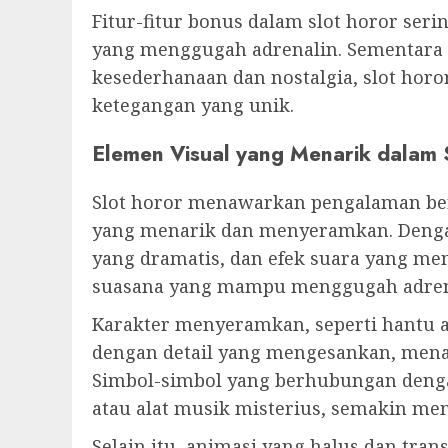
Fitur-fitur bonus dalam slot horor seri
yang menggugah adrenalin. Sementara sl
kesederhanaan dan nostalgia, slot hor
ketegangan yang unik.
Elemen Visual yang Menarik dalam 
Slot horor menawarkan pengalaman ber
yang menarik dan menyeramkan. Denga
yang dramatis, dan efek suara yang m
suasana yang mampu menggugah adren
Karakter menyeramkan, seperti hantu a
dengan detail yang mengesankan, mena
Simbol-simbol yang berhubungan denga
atau alat musik misterius, semakin m
Selain itu, animasi yang halus dan tr