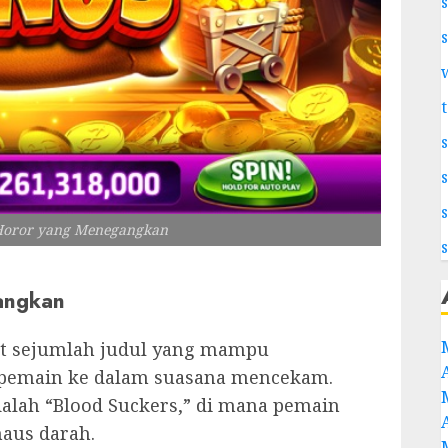
s
 Horor yang Menegangkan
gangkan
at sejumlah judul yang mampu
pemain ke dalam suasana mencekam.
alah “Blood Suckers,” di mana pemain
aus darah.