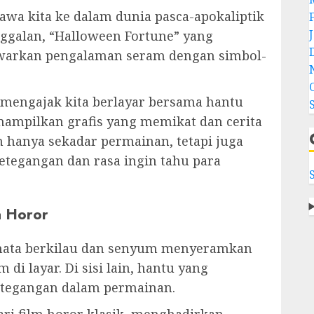
wa kita ke dalam dunia pasca-apokaliptik
ggalan, “Halloween Fortune” yang
nawarkan pengalaman seram dengan simbol-
, mengajak kita berlayar bersama hantu
enampilkan grafis yang memikat dan cerita
 hanya sekadar permainan, tetapi juga
egangan dan rasa ingin tahu para
a Horor
 mata berkilau dan senyum menyeramkan
 layar. Di sisi lain, hantu yang
tegangan dalam permainan.