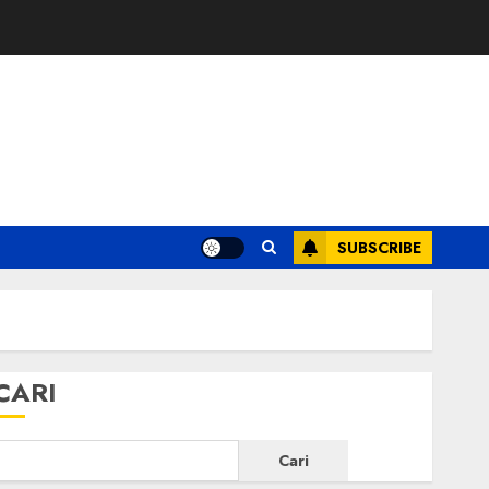
SUBSCRIBE
CARI
Cari