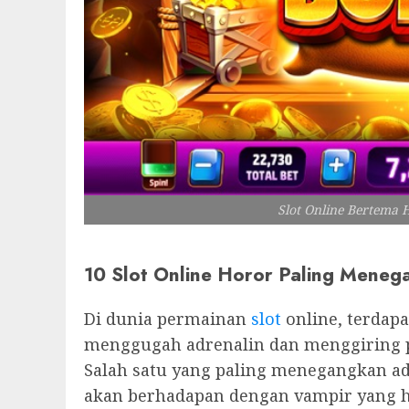
Slot Online Bertema
10 Slot Online Horor Paling Mene
Di dunia permainan
slot
online, terdap
menggugah adrenalin dan menggiring 
Salah satu yang paling menegangkan ad
akan berhadapan dengan vampir yang h