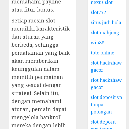
memahami payline
nexus slot
atau fitur bonus.
slot777
Setiap mesin slot
situs judi bola
memiliki karakteristik
slot mahjong
dan aturan yang
win88
berbeda, sehingga
pemahaman yang baik
toto online
akan memberikan
slot hackshaw
keunggulan dalam
gacor
memilih permainan
slot hackshaw
yang sesuai dengan
gacor
strategi. Selain itu,
slot deposit va
dengan memahami
tanpa
aturan, pemain dapat
potongan
mengelola bankroll
slot deposit
mereka dengan lebih