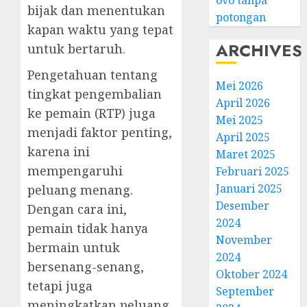
ovo tanpa
bijak dan menentukan
potongan
kapan waktu yang tepat
ARCHIVES
untuk bertaruh.
Pengetahuan tentang
Mei 2026
tingkat pengembalian
April 2026
ke pemain (RTP) juga
Mei 2025
menjadi faktor penting,
April 2025
karena ini
Maret 2025
mempengaruhi
Februari 2025
Januari 2025
peluang menang.
Desember
Dengan cara ini,
2024
pemain tidak hanya
November
bermain untuk
2024
bersenang-senang,
Oktober 2024
tetapi juga
September
meningkatkan peluang