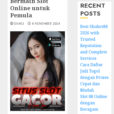
Bermain Slot
RECENT
Online untuk
POSTS
Pemula
GS4K3
8 NOVEMBER 2024
Best Sbobet88
2026 with
Trusted
Reputation
and Complete
Services
Cara Daftar
Judi Togel
dengan Proses
Cepat dan
Mudah
Slot 88 Online
dengan
Beragam