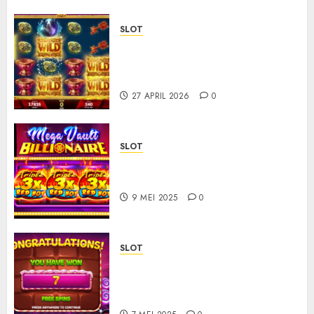
SLOT
Slot 88 Online dengan
Beragam Fitur Unggulan
Terbaru
27 APRIL 2026
0
SLOT
Game Slot Online Paling
Populer di Tahun Ini
9 MEI 2025
0
SLOT
Apa Itu Cashback di Slot
Online dan Bagaimana Cara
Mendapatkannya?