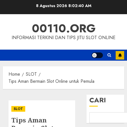
Skip
8 Agustus 2026
8:02:41 AM
to
content
00110.ORG
INFORMASI TERKINI DAN TIPS JITU SLOT ONLINE
Home
SLOT
Tips Aman Bermain Slot Online untuk Pemula
CARI
SLOT
Tips Aman