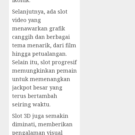
Selanjutnya, ada slot
video yang
menawarkan grafik
canggih dan berbagai
tema menarik, dari film
hingga petualangan.
Selain itu, slot progresif
memungkinkan pemain
untuk memenangkan
jackpot besar yang
terus bertambah
seiring waktu.
Slot 3D juga semakin
diminati, memberikan
pengalaman visual